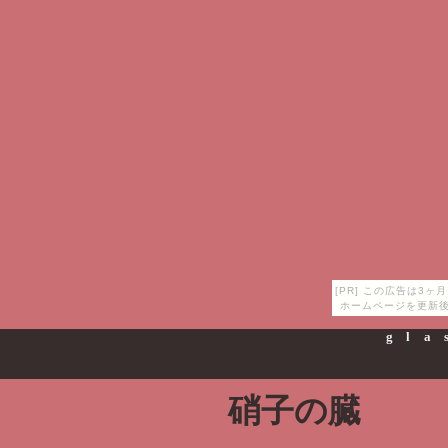
[PR] この広告は3
ホームページを更新後
gla
硝子の臓