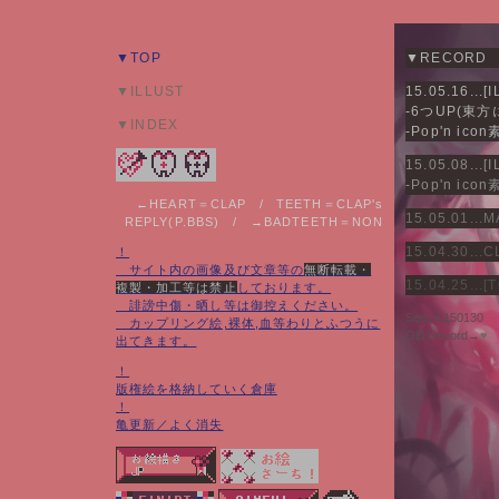
▼TOP
▼RECORD
▼ILLUST
15.05.16...[
-6つUP(東方
▼INDEX
-Pop'n ic
15.05.08...[
-Pop'n ic
←HEART＝CLAP / TEETH＝CLAP's
15.05.01.
REPLY(P.BBS) / →BADTEETH＝NON
15.04.30..
！
サイト内の画像及び文章等の
無断転載・
15.04.25..
複製・加工等は禁止
しております。
誹謗中傷・晒し等は御控えください。
Sence.150130
カップリング絵,裸体,血等わりとふつうに
Old Record→
♥
出てきます。
！
版権絵を格納していく倉庫
！
亀更新／よく消失